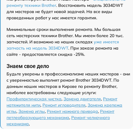
ремонту техники Brother
. Восстановить модель 3034DWT
для мастеров не будет новой задачей. На все виды
проведенных работ у нас имеется гарантия.
Минимальные сроки выполнения ремонта. Мы большая
сеть мастерских техники Brother. Мы имеем более 20 тыс.
запчастей. И возможно на наших складах
уже имеется
запчасть на модель 3034DWT
. При заказе ремонта на
сайте - предоставляется скидка -25%.
Знаем свое дело
Будьте уверены в профессионализме наших мастеров - они
с уверенностью выполнят ремонт Brother 3034DWT. По
данным наших мастеров в Кирове по ремонту Brother,
наиболее востребованы следующие услуги:
Профилактическая чистка
,
Замена двигателя
,
Ремонт
натяжителя нити
,
Ремонт игловодителя
,
Замена крепежа
иглы
,
Замена иглы
,
Ремонт ножного привода
,
Ремонт
петлеобразующего механизма
,
Ремонт челночного
механизма
,